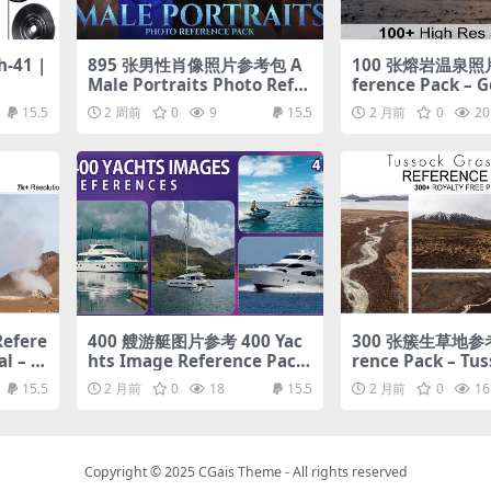
-41 |
895 张男性肖像照片参考包 A
100 张熔岩温泉照
Male Portraits Photo Refer
ference Pack – G
ence Pack for Artists 895 J
ise
15.5
2 周前
0
9
15.5
2 月前
0
20
PEGs noAI
fere
400 艘游艇图片参考 400 Yac
300 张簇生草地参考
l – 1
hts Image Reference Pack
rence Pack – Tus
tos
– Vol 1
slands – 300+ Ro
15.5
2 月前
0
18
15.5
2 月前
0
16
Photos
Copyright © 2025
CGais Theme
- All rights reserved