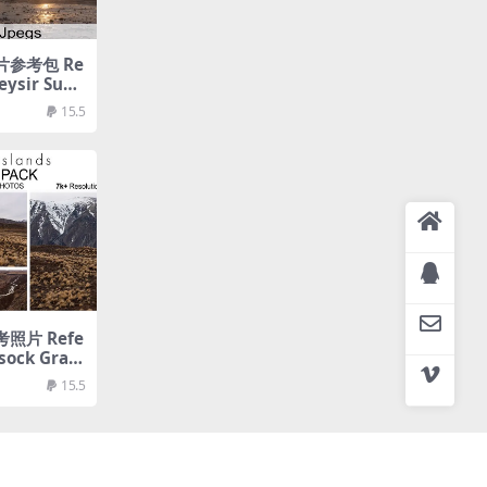
片参考包 Re
eysir Sunr
15.5
照片 Refe
sock Gras
yalty Free
15.5