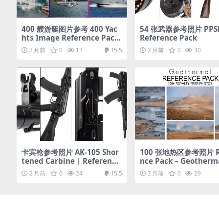
400 艘游艇图片参考 400 Yac
54 张武器参考照片 PPSh
hts Image Reference Pack
Reference Pack
– Vol 1
2 月前
0
13
15.5
2 月前
0
30
卡宾枪参考照片 AK-105 Shor
100 张地热区参考照片 Re
tened Carbine | Reference
nce Pack – Geotherma
Pack
00+ Royalty Free Pho
2 月前
0
24
15.5
2 月前
0
29