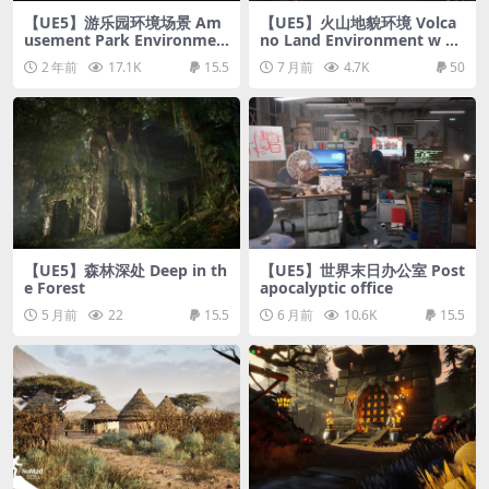
【UE5】游乐园环境场景 Am
【UE5】火山地貌环境 Volca
usement Park Environmen
no Land Environment w Te
t Kit
rrain Scatter Tool
2 年前
17.1K
15.5
7 月前
4.7K
50
【UE5】森林深处 Deep in th
【UE5】世界末日办公室 Post
e Forest
apocalyptic office
5 月前
22
15.5
6 月前
10.6K
15.5