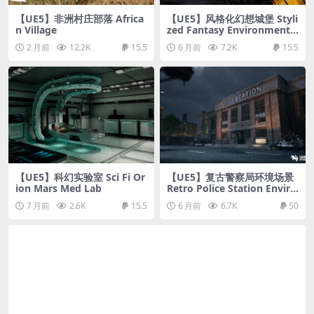
【UE5】非洲村庄部落 Africa
【UE5】风格化幻想城堡 Styli
n Village
zed Fantasy Environment (
Fantasy Stylized Stylized F
2 月前
12.2K
15.5
6 月前
7.2K
15.5
antasy Castle Castle )
【UE5】科幻实验室 Sci Fi Or
【UE5】复古警察局环境场景
ion Mars Med Lab
Retro Police Station Enviro
nment ( Unreal Engine )
7 月前
2.6K
15.5
6 月前
6.7K
50