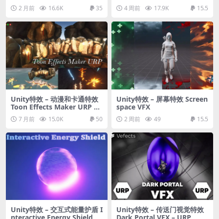
ects
l. 1
2 月前
16.6K
35
4 周前
17.9K
15.5
Unity特效 – 动漫和卡通特效
Unity特效 – 屏幕特效 Screen
Toon Effects Maker URP –
space VFX
Anime & Cartoon FX
7 月前
15.0K
50
2 周前
49
15.5
Unity特效 – 交互式能量护盾 I
Unity特效 – 传送门视觉特效
nteractive Energy Shield
Dark Portal VFX – URP