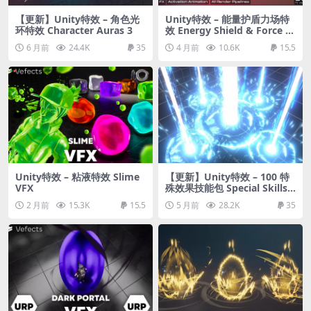
【更新】Unity特效 – 角色光
Unity特效 – 能量护盾力场特
环特效 Character Auras 3
效 Energy Shield & Force Fi
eld Effect v2 with Hit FX an
6 月前
24.4K
35
4 月前
10.6K
15.5
d Activation Animation
Unity特效 – 粘液特效 Slime
【更新】Unity特效 – 100 特
VFX
殊效果技能包 Special Skills E
ffects Pack
2 月前
15.3K
15.5
5 月前
28.2K
35