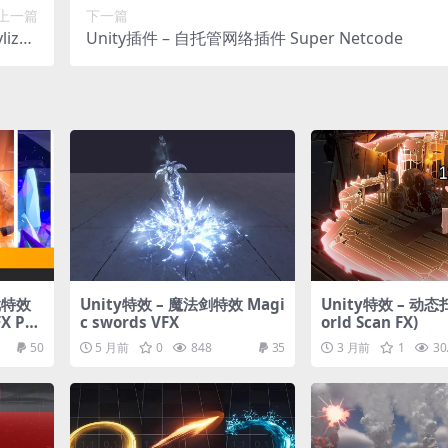
上一篇
下一篇
lized
Unity插件 – 自托管网络插件 Super Netcode
er Kit
戏特效
Unity特效 – 魔法剑特效 Magi
Unity特效 – 动
FX Pac
c swords VFX
orld Scan FX)
50
5 月前
0
848
35
3 月前
1
30