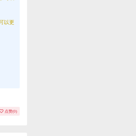
可以更
点赞(
0
)