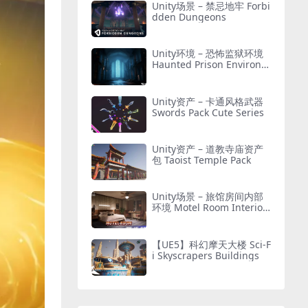
Unity场景 – 禁忌地牢 Forbi
dden Dungeons
Unity环境 – 恐怖监狱环境
Haunted Prison Environm
ent ( Exterior + Interior ,
Modular)
Unity资产 – 卡通风格武器
Swords Pack Cute Series
Unity资产 – 道教寺庙资产
包 Taoist Temple Pack
Unity场景 – 旅馆房间内部
环境 Motel Room Interior
Environment (Hotel, Leve
l, Realistic)
【UE5】科幻摩天大楼 Sci-F
i Skyscrapers Buildings