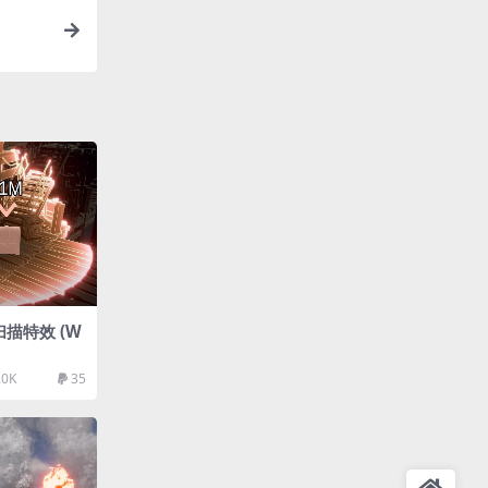
态扫描特效 (W
.0K
35