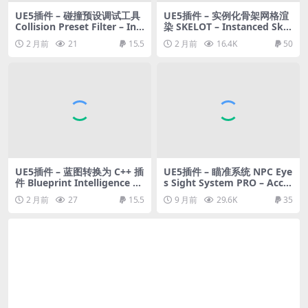
UE5插件 – 碰撞预设调试工具
UE5插件 – 实例化骨架网格渲
Collision Preset Filter – In E
染 SKELOT – Instanced Skel
ditor Collision Preset Debu
etal Mesh Rendering
2 月前
21
15.5
2 月前
16.4K
50
gging Tool
UE5插件 – 蓝图转换为 C++ 插
UE5插件 – 瞄准系统 NPC Eye
件 Blueprint Intelligence –
s Sight System PRO – Accu
Convert Blueprints to C++
rate NPC Vision with Light,
2 月前
27
15.5
9 月前
29.6K
35
code automatically
Shadow, Body Points