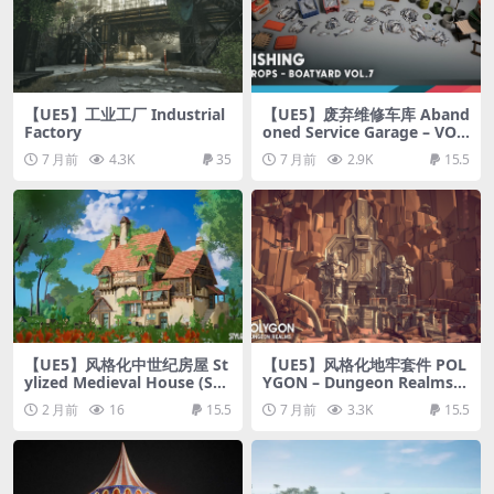
【UE5】工业工厂 Industrial
【UE5】废弃维修车库 Aband
Factory
oned Service Garage – VOL.
1 – Shelves and Storage
7 月前
4.3K
35
7 月前
2.9K
15.5
【UE5】风格化中世纪房屋 St
【UE5】风格化地牢套件 POL
ylized Medieval House (Sty
YGON – Dungeon Realms –
lizeds Houses Medievaled
Modular Dungeon Kit
2 月前
16
15.5
7 月前
3.3K
15.5
Housey Stylized Medievals)