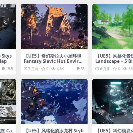
Skys
【UE5】奇幻斯拉夫小屋环境
【UE5】风格化景观 S
Map
Fantasy Slavic Hut Environ
Landscape – 5 B
ment
15.5
7 月前
0
4.6K
35
6 月前
0
66
堡 Ca
【UE5】风格化的冰龙村 Styli
【UE5】科幻模块化