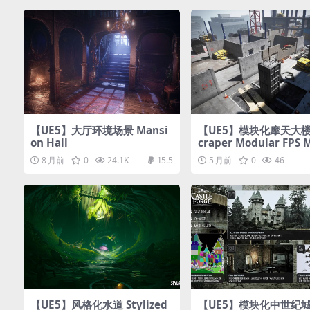
【UE5】大厅环境场景 Mansi
【UE5】模块化摩天大楼 
on Hall
craper Modular FPS 
8 月前
0
24.1K
15.5
5 月前
0
46
【UE5】风格化水道 Stylized
【UE5】模块化中世纪城