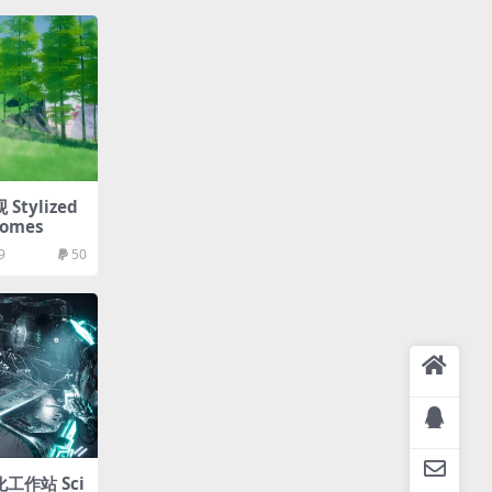
tylized
iomes
9
50
工作站 Sci