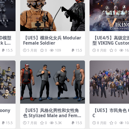
3D模型
【UE5】模块化女兵 Modular
【UE4/5】高级
ck Lo
Female Soldier
型 VIKING Custo
-poly 3D model
15.5
5 月前
0
109
15.5
8 月前
0
16
oony
【UE5】风格化男性和女性角
【UE5】市民角色 Ci
色 Stylized Male and Femal
C
e characters (assets only)
15.5
7 月前
0
5.3K
15.5
8 月前
0
10