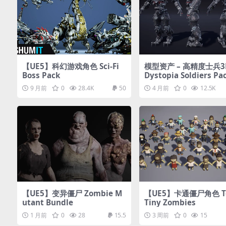
【UE5】科幻游戏角色 Sci-Fi
模型资产 – 高精度士兵
Boss Pack
Dystopia Soldiers Pa
w-poly 3D model
9 月前
0
28.4K
50
4 月前
0
12.5K
【UE5】变异僵尸 Zombie M
【UE5】卡通僵尸角色 T
utant Bundle
Tiny Zombies
1 月前
0
28
15.5
3 周前
0
15