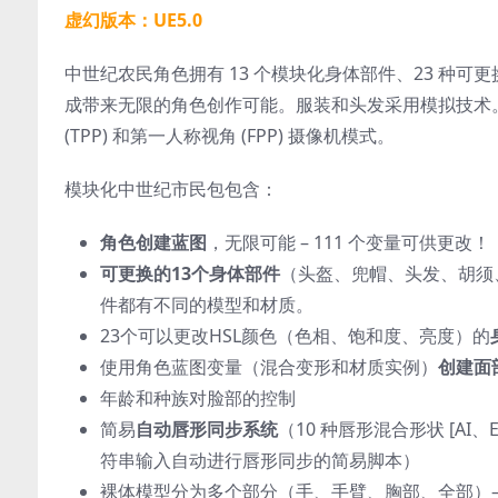
虚幻版本：UE5.0
中世纪农民角色拥有 13 个模块化身体部件、23 种
成带来无限的角色创作可能。服装和头发采用模拟技术。
(TPP) 和第一人称视角 (FPP) 摄像机模式。
模块化中世纪市民包包含：
角色创建蓝图
，无限可能 – 111 个变量可供更改！
可更换的13个身体部件
（头盔、兜帽、头发、胡须
件都有不同的模型和材质。
23个可以更改HSL颜色（色相、饱和度、亮度）的
使用角色蓝图变量（混合变形和材质实例）
创建面
年龄和种族对脸部的控制
简易
自动唇形同步系统
（10 种唇形混合形状 [AI
符串输入自动进行唇形同步的简易脚本）
裸体模型分为多个部分（手、手臂、胸部、全部）