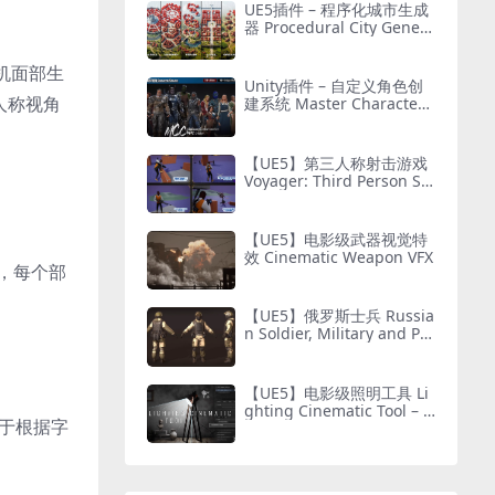
UE5插件 – 程序化城市生成
器 Procedural City Genera
tor – OmniScape
机面部生
Unity插件 – 自定义角色创
人称视角
建系统 Master Character
Creator – Character Custo
mization/NPC Creator
【UE5】第三人称射击游戏
Voyager: Third Person Sh
ooter v2.9
【UE5】电影级武器视觉特
效 Cinematic Weapon VFX
，每个部
【UE5】俄罗斯士兵 Russia
n Soldier, Military and Pol
ice, Customizable
【UE5】电影级照明工具 Li
ghting Cinematic Tool – U
用于根据字
E5 Lumen System