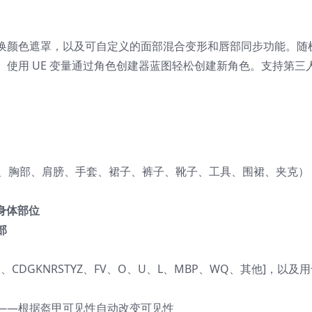
可更换颜色遮罩，以及可自定义的面部混合变形和唇部同步功能。随
使用 UE 变量通过角色创建器蓝图轻松创建新角色。支持第三
、胸部、肩膀、手套、裙子、裤子、靴子、工具、围裙、夹克）
身体部位
部
、E、CDGKNRSTYZ、FV、O、U、L、MBP、WQ、其他]，以及
——根据盔甲可见性自动改变可见性