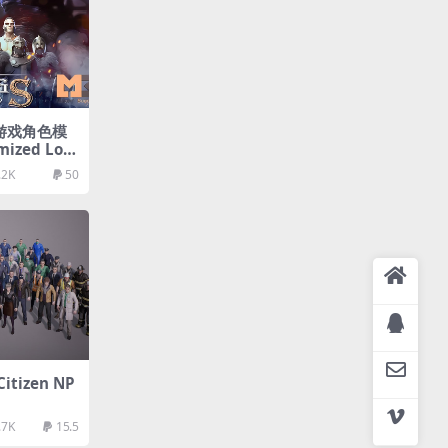
定游戏角色模
mized Low
.2K
50
tizen NP
.7K
15.5