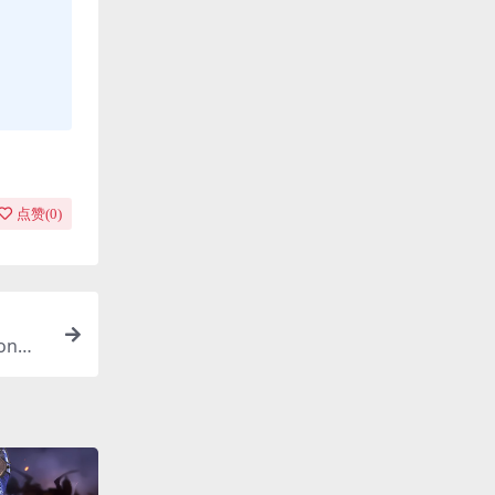
点赞(
0
)
onme