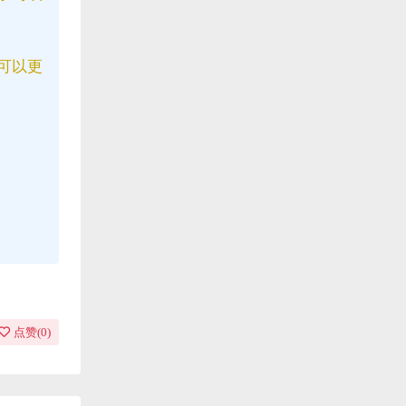
可以更
点赞(
0
)