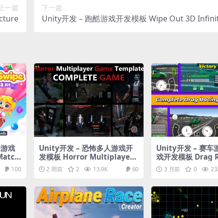
上一篇
下一篇
ture
Unity开发 – 跑酷游戏开发模板 Wipe Out 3D Infinit
nner – Fun Race Template
乐游戏
Unity开发 – 恐怖多人游戏开
Unity开发 – 赛
Match
发模板 Horror Multiplayer
戏开发模板 Drag Ra
Game Template
mework
100
2 周前
2
13.9K
60
3 月前
0
23