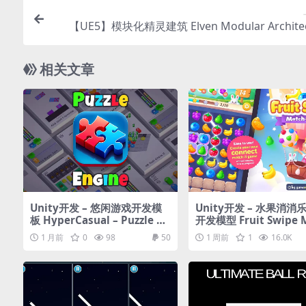
【UE5】模块化精灵建筑 Elven Modular Architec
相关文章
Unity开发 – 悠闲游戏开发模
Unity开发 – 水果消消
板 HyperCasual – Puzzle Ga
开发模型 Fruit Swipe 
me Engine
3 Kit
1 月前
0
98
50
1 周前
1
16.0K