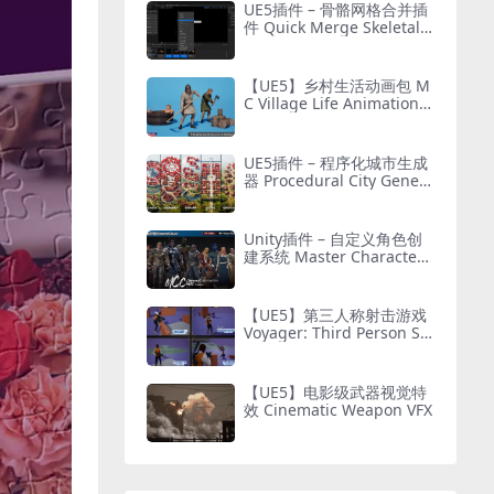
UE5插件 – 骨骼网格合并插
件 Quick Merge Skeletal
Mesh
【UE5】乡村生活动画包 M
C Village Life Animation P
ack
UE5插件 – 程序化城市生成
器 Procedural City Genera
tor – OmniScape
Unity插件 – 自定义角色创
建系统 Master Character
Creator – Character Custo
mization/NPC Creator
【UE5】第三人称射击游戏
Voyager: Third Person Sh
ooter v2.9
【UE5】电影级武器视觉特
效 Cinematic Weapon VFX