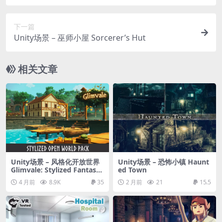
vironment ( Nature , Mountains , Landscape )
下一篇
Unity场景 – 巫师小屋 Sorcerer’s Hut
相关文章
Unity场景 – 风格化开放世界
Unity场景 – 恐怖小镇 Haunt
Glimvale: Stylized Fantasy
ed Town
Open World (Modular Medi
4 月前
8.9K
35
2 月前
21
15.5
eval Town, Medieval Villag
e)