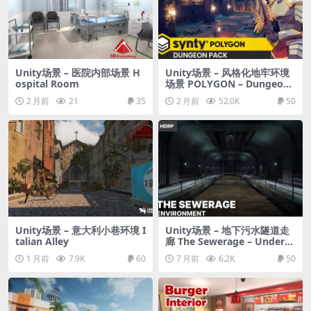
Unity场景 – 医院内部场景 H
Unity场景 – 风格化地牢环境
ospital Room
场景 POLYGON – Dungeons
Pack
2 月前
21
35
2 月前
52.0K
50
Unity场景 – 意大利小巷环境 I
Unity场景 – 地下污水隧道走
talian Alley
廊 The Sewerage – Undergr
ound Sewer Tunnels & Corr
1 月前
7.9K
60
7 月前
6.2K
50
idors HDRP