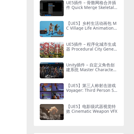
UE5插件 – 骨骼网格合并插
件 Quick Merge Skeletal
Mesh
【UE5】乡村生活动画包 M
C Village Life Animation P
ack
UE5插件 – 程序化城市生成
器 Procedural City Genera
tor – OmniScape
Unity插件 – 自定义角色创
建系统 Master Character
Creator – Character Custo
mization/NPC Creator
【UE5】第三人称射击游戏
Voyager: Third Person Sh
ooter v2.9
【UE5】电影级武器视觉特
效 Cinematic Weapon VFX