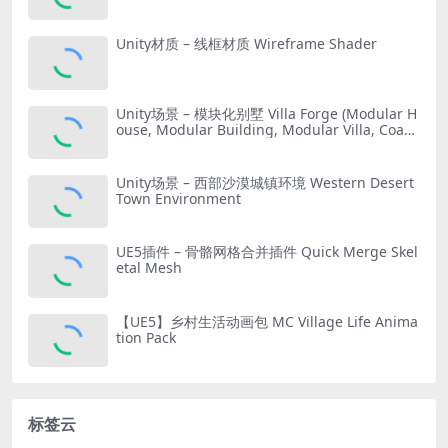
Unity材质 – 线框材质 Wireframe Shader
Unity场景 – 模块化别墅 Villa Forge (Modular H
ouse, Modular Building, Modular Villa, Coast
al Town, Town)
Unity场景 – 西部沙漠城镇环境 Western Desert
Town Environment
UE5插件 – 骨骼网格合并插件 Quick Merge Skel
etal Mesh
【UE5】乡村生活动画包 MC Village Life Anima
tion Pack
标签云