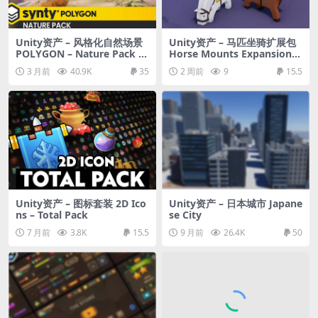
Unity资产 – 风格化自然场景
Unity资产 – 马匹坐骑扩展包
POLYGON – Nature Pack –
Horse Mounts Expansion P
Art by Synty
ack Toon Series
3 月前
40.9K
35
2 周前
9
15.5
Unity资产 – 图标套装 2D Ico
Unity资产 – 日本城市 Japane
ns – Total Pack
se City
7 月前
3.8K
15.5
9 月前
26.4K
50