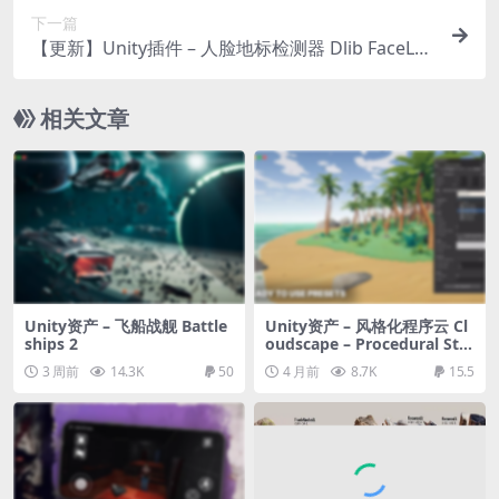
下一篇
【更新】Unity插件 – 人脸地标检测器 Dlib FaceLa
ndmark Detector
相关文章
Unity资产 – 飞船战舰 Battle
Unity资产 – 风格化程序云 Cl
ships 2
oudscape – Procedural Styl
ized Clouds
3 周前
14.3K
50
4 月前
8.7K
15.5