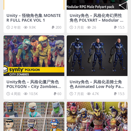
Unity – 怪物角色集 MONSTE
Unity角色 – 风格化奇幻男性
R FULL PACK VOL 1
角色 POLYART – Modular Fa
ntasy Male
2 年前
9.9K
200
3 月前
26
15.5
Unity角色 – 风格化僵尸角色
Unity角色 – 风格化圣骑士角
POLYGON – City Zombies P
色 Animated Low Poly Pala
ack
din (For Mobile)
4 周前
10.5K
60
7 月前
4.7K
15.5