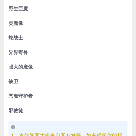
野生巨魔
灵魔像
蛇战士
异界野兽
强大的魔像
铁卫
恶魔守护者
邪教徒
1、本站资源大多来自网友发稿，如有侵犯你的权