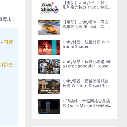
【更新】Unity插件 – 软阴
影和发光特效 True Shado
w – UI Soft Shadow and G
low
器使用
【更新】Unity插件 – 写实
汽车控制器 Realistic Car C
ontroller Pro
学习或
Unity材质 – 线框材质 Wire
frame Shader
Unity场景 – 模块化别墅 Vill
可以更
a Forge (Modular House,
Modular Building, Modul
ar Villa, Coastal Town, To
wn)
Unity场景 – 西部沙漠城镇
环境 Western Desert Tow
n Environment
UE5插件 – 骨骼网格合并插
件 Quick Merge Skeletal
Mesh