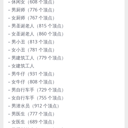
– 休闲女（608 个顶点）
– 男厨师（776 个顶点）
– 女厨师（767 个顶点）
– 男圣诞老人（815 个顶点）
– 女圣诞老人（860 个顶点）
– 男小丑（813 个顶点）
– 女小丑（781 个顶点）
– 男建筑工人（779 个顶点）
– 女建筑工人
– 男牛仔（931 个顶点）
– 女牛仔（808 个顶点）
– 男自行车手（729 个顶点）
– 女自行车手（755 个顶点）
– 男潜水员（912 个顶点）
– 男医生（777 个顶点）
– 女医生（689 个顶点）