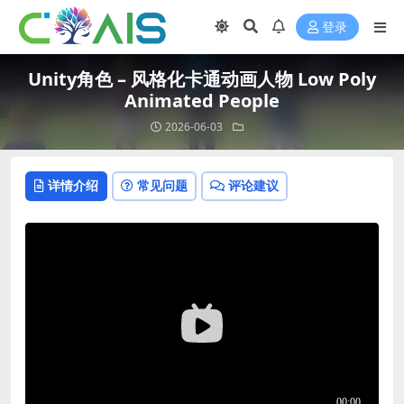
登录
Unity角色 – 风格化卡通动画人物 Low Poly
Animated People
2026-06-03
详情介绍
常见问题
评论建议