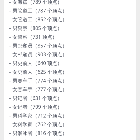
– 女海盗（789 个顶点）
– 男管道工（787 个顶点）
– 女管道工（852 个顶点）
– 男警察（805 个顶点）
– 女警察（731 顶点）
– 男邮递员（857 个顶点）
– 女邮递员（903 个顶点）
– 男史前人（640 顶点）
– 女史前人（625 个顶点）
– 男赛车手（774 个顶点）
– 女赛车手（777 个顶点）
– 男记者（631 个顶点）
– 女记者（799 个顶点）
– 男科学家（712 个顶点）
– 女科学家（762 个顶点）
– 男溜冰者（816 个顶点）