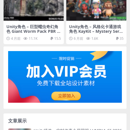
Unity角色 – 巨型蠕虫奇幻角
Unity角色 – 风格化卡通游戏
色 Giant Worm Pack PBR –
角色 KayKit – Mystery Serie
Fantasy RPG
s 5 (for Unity)
4 月前
11.1K
15.5
6 月前
1.6K
35
文章展示