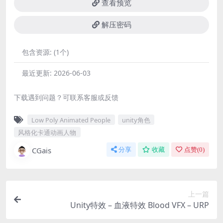
查看预览
解压密码
包含资源:
(1个)
最近更新:
2026-06-03
下载遇到问题？可联系客服或反馈
Low Poly Animated People
unity角色
风格化卡通动画人物
CGais
分享
收藏
点赞(
0
)
上一篇
Unity特效 – 血液特效 Blood VFX – URP