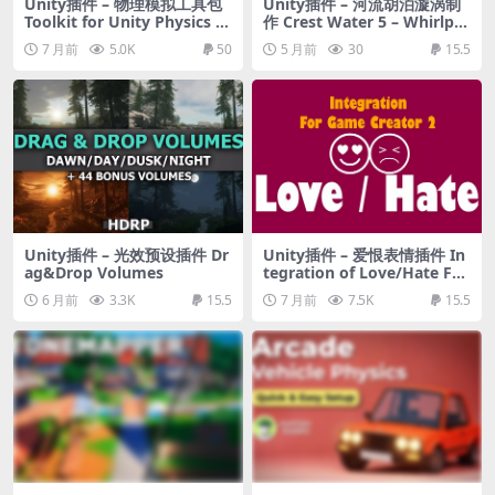
Unity插件 – 物理模拟工具包
Unity插件 – 河流胡泊漩涡制
Toolkit for Unity Physics 2
作 Crest Water 5 – Whirlpo
026
ol
7 月前
5.0K
50
5 月前
30
15.5
Unity插件 – 光效预设插件 Dr
Unity插件 – 爱恨表情插件 In
ag&Drop Volumes
tegration of Love/Hate Fac
tion System into Game Cre
6 月前
3.3K
15.5
7 月前
7.5K
15.5
ator 2