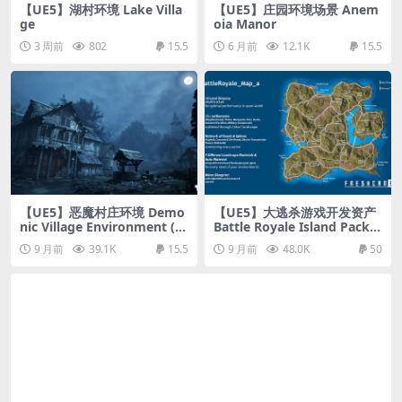
【UE5】湖村环境 Lake Villa
【UE5】庄园环境场景 Anem
ge
oia Manor
3 周前
802
15.5
6 月前
12.1K
15.5
【UE5】恶魔村庄环境 Demo
【UE5】大逃杀游戏开发资产
nic Village Environment ( D
Battle Royale Island Pack
emonic Medieval Village Vil
(Battle Royale, Battle Royal
9 月前
39.1K
15.5
9 月前
48.0K
50
lage Medieval 3D Art )
e Buildings, Island )