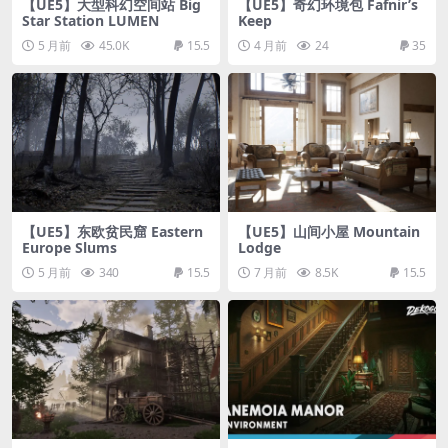
【UE5】大型科幻空间站 Big
【UE5】奇幻环境包 Fafnir’s
Star Station LUMEN
Keep
5 月前
45.0K
15.5
4 月前
24
35
【UE5】东欧贫民窟 Eastern
【UE5】山间小屋 Mountain
Europe Slums
Lodge
5 月前
340
15.5
7 月前
8.5K
15.5