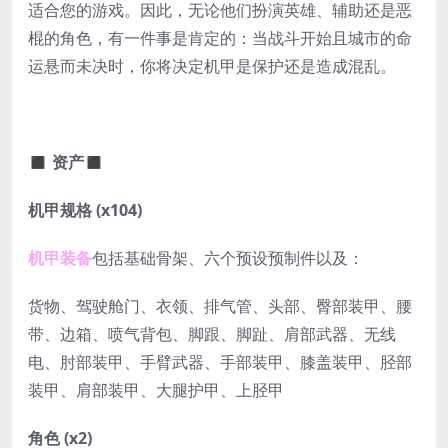
适合您的游戏。因此，无论他们扮演英雄、辅助还是恶
棍的角色，有一件事是肯定的：当战斗开始且城市的命
运悬而未决时，你将决定机甲是保护还是造成混乱。
◼ 资产◼
机甲规格 (x104)
机甲装备
包括基础骨架、六个预设预制件以及：
货物、驾驶舱门、衣领、排气管、头部、臀部装甲、腰
带、边箱、喷气背包、脚跟、脚趾、肩部武器、无线
电、肘部装甲、手臂武器、手部装甲、膝盖装甲、胫部
装甲、肩部装甲、大腿护甲、上胫甲
角色 (x2)