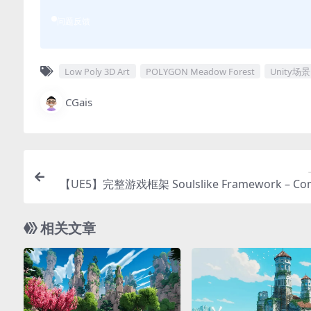
问题反馈
Low Poly 3D Art
POLYGON Meadow Forest
Unity场景
CGais
【UE5】完整游戏框架 Soulslike Framework – Com
e Soulsli
相关文章