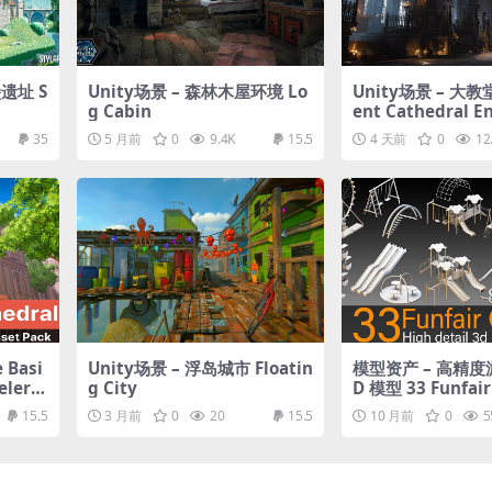
遗址 S
Unity场景 – 森林木屋环境 Lo
Unity场景 – 大教
g Cabin
ent Cathedral 
t
35
5 月前
0
9.4K
15.5
4 天前
0
12
 Basi
Unity场景 – 浮岛城市 Floatin
模型资产 – 高精
eler
g City
D 模型 33 Funfair
Vol 01- High det
15.5
3 月前
0
20
15.5
10 月前
0
5
els