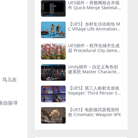
UE5插件 – 骨骼网格合并插
件 Quick Merge Skeletal
Mesh
【UE5】乡村生活动画包 M
C Village Life Animation P
ack
UE5插件 – 程序化城市生成
器 Procedural City Genera
tor – OmniScape
Unity插件 – 自定义角色创
建系统 Master Character
Creator – Character Custo
，鸟儿在
mization/NPC Creator
【UE5】第三人称射击游戏
Voyager: Third Person Sh
ooter v2.9
亲自探寻
【UE5】电影级武器视觉特
效 Cinematic Weapon VFX