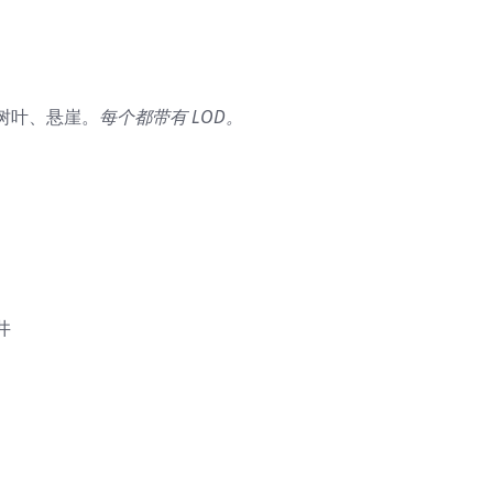
树叶、悬崖。
每个都带有 LOD。
井