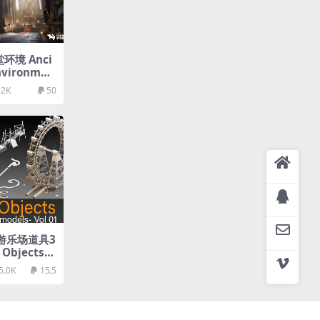
堂环境 Anci
Environmen
.2K
50
度游乐场道具3
 Objects-
ail 3d mod
5.0K
15.5