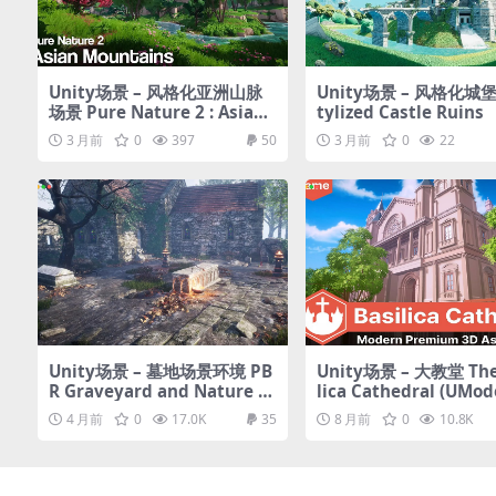
Unity场景 – 风格化亚洲山脉
Unity场景 – 风格化城堡
场景 Pure Nature 2 : Asian
tylized Castle Ruins
Mountains
3 月前
0
397
50
3 月前
0
22
Unity场景 – 墓地场景环境 PB
Unity场景 – 大教堂 The
R Graveyard and Nature S
lica Cathedral (UMod
et 2.0
X)
4 月前
0
17.0K
35
8 月前
0
10.8K