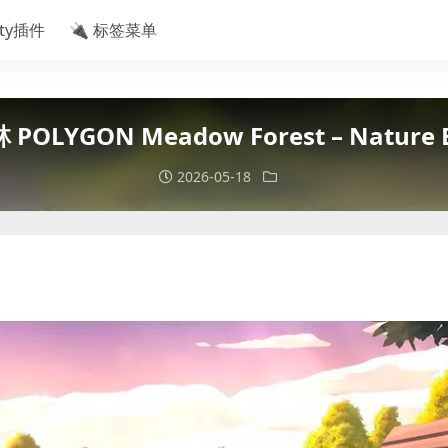
ity插件
🔌 标签菜单
LYGON Meadow Forest – Nature Bio
2026-05-18