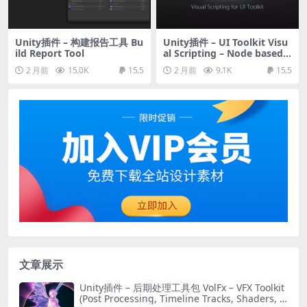
Unity插件 – 构建报告工具 Bu
Unity插件 – UI Toolkit Visu
ild Report Tool
al Scripting – Node based c
oding essentials for UI Ele
2 月前
15.0K
15.5
2 月前
9.1K
15.5
ments
文章展示
Unity插件 – 后期处理工具包 VolFx – VFX Toolkit
(Post Processing, Timeline Tracks, Shaders, T