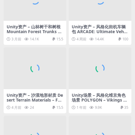
Unity资产 – 山林树干和树根
Unity资产 – 风格化街机车辆
Mountain Forest Trunks an
包 ARCADE: Ultimate Vehicl
d Roots
es Pack – Low Poly Cars
3 月前
14.1K
15.5
4 周前
14.4K
100
Unity资产 – 沙漠地形材质 De
Unity场景 – 风格化维京角色
sert Terrain Materials – FP
场景 POLYGON – Vikings Pa
S, Fantasy, RPG, Textures –
ck – Art by Synty
4 月前
24
15.5
1 年前
9.9K
35
Human Made