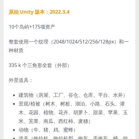
原始 Unity 版本：2022.3.4
10个岛屿+175项资产
整套使用一个纹理（2048/1024/512/256/128px）和
一
种材质
335 k 个三角形全套（外部）
外景道具：
建筑物
（房屋、工厂、谷仓、仓库、平台、水井）
景观/植被
（树木、树桩、湖泊、小路、石头、灌
木、花园、植物、花卉、胡萝卜、甜菜、苹果、玉
米、芜菁、南瓜、西红柿、麦穗）
动物
（牛、猪、鸡、蜜蜂）
道具
（拖拉机、拖拉机犁、拖车、手推车、桶、箱