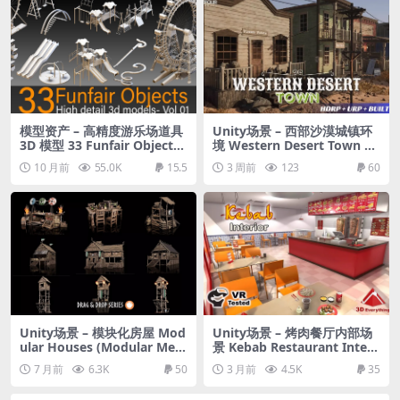
模型资产 – 高精度游乐场道具
Unity场景 – 西部沙漠城镇环
3D 模型 33 Funfair Objects-
境 Western Desert Town En
Vol 01- High detail 3d mod
vironment
10 月前
55.0K
15.5
3 周前
123
60
els
Unity场景 – 模块化房屋 Mod
Unity场景 – 烤肉餐厅内部场
ular Houses (Modular Medi
景 Kebab Restaurant Interi
eval Houses, House, Fanta
or
7 月前
6.3K
50
3 月前
4.5K
35
sy Houses, Prefab Houses)