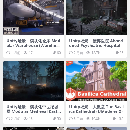
Unity场景 – 模块化仓库 Mod
Unity场景 – 废弃医院 Aband
ular Warehouse (Warehous
oned Psychiatric Hospital
e, Industrial Warehouse, H
1 月前
17
60
2 月前
18.7K
35
angar, Factory, Warehous
e)
Unity场景 – 模块化中世纪城
Unity场景 – 大教堂 The Basil
堡 Modular Medieval Castle
ica Cathedral (UModeler X)
(Gothic Cathedral, Medieva
2 月前
18
50
8 月前
10.8K
15.5
l Castle, Gothic Castle, Tow
n)