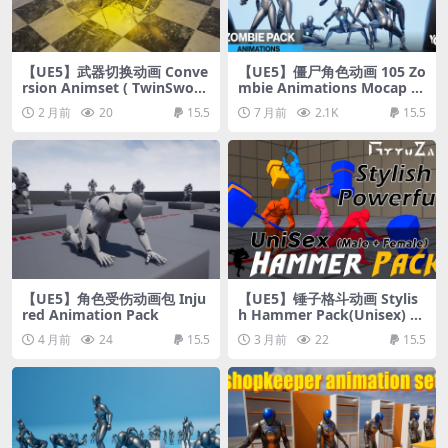
【UE5】武器切换动画 Conve
【UE5】僵尸角色动画 105 Zo
rsion Animset ( TwinSword
mbie Animations Mocap +
& TwinBlades)
281 Bonus Zombie Audio
2 月前
20
15.5
7 月前
2.1K
15.5
【UE5】角色受伤动画包 Inju
【UE5】锤子格斗动画 Stylis
red Animation Pack
h Hammer Pack(Unisex) A
ction RPG & TPS & Top Do
4 月前
24
15.5
3 月前
22
15.5
wn Game