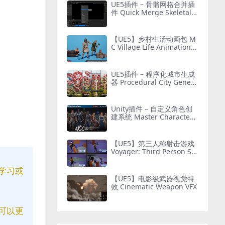
UE5插件 – 骨骼网格合并插
件 Quick Merge Skeletal
Mesh
【UE5】乡村生活动画包 M
C Village Life Animation P
ack
UE5插件 – 程序化城市生成
器 Procedural City Genera
tor – OmniScape
Unity插件 – 自定义角色创
建系统 Master Character
Creator – Character Custo
mization/NPC Creator
【UE5】第三人称射击游戏
Voyager: Third Person Sh
ooter v2.9
学习或
【UE5】电影级武器视觉特
效 Cinematic Weapon VFX
可以更