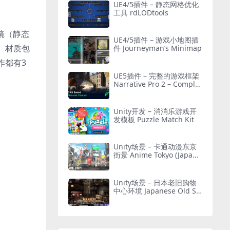
UE4/5插件 – 静态网格优化
工具 rdLODtools
镜（静态
UE4/5插件 – 游戏小地图插
。材质包
件 Journeyman’s Minimap
作都有3
UE5插件 – 完整的游戏框架
Narrative Pro 2 – Complet
e Game Framework
Unity开发 – 消消乐游戏开
发模板 Puzzle Match Kit
Unity场景 – 卡通动漫东京
街景 Anime Tokyo (Japane
se City)
Unity场景 – 日本老旧购物
中心环境 Japanese Old Sh
opping Mall Environment
(Modular, Asian, Abandon
ed)