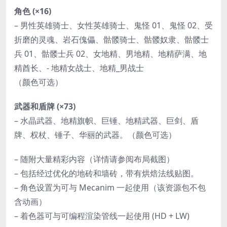
角色 (×16)
– 男性英雄骑士、女性英雄骑士、鬼怪 01、鬼怪 02、受
折磨的灵魂、岩石傀儡、骷髅骑士、骷髅奴隶、骷髅士
兵 01、骷髅士兵 02、女地精、男地精、地精萨满、地
精酋长、- 地精女战士、地精_男战士
（颜色可选）
武器和盾牌 (×73)
– 水晶武器、地精旗帜、巨锤、地精武器、巨剑、盾
牌、权杖、锤子、华丽的武器。（颜色可选）
– 随附大量精彩内容（详情请参阅布局截图）
– 包括经过优化的地砖和墙砖，带有烘焙法线贴图。
– 角色设置为可与 Mecanim 一起使用（该资源包不包
含动画）
– 着色器可与可编程渲染管线一起使用 (HD + LW)