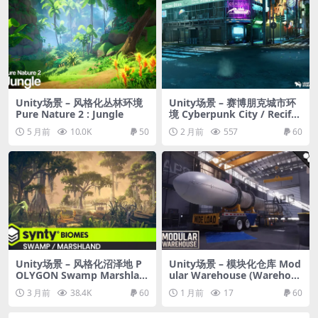
Unity场景 – 风格化丛林环境
Unity场景 – 赛博朋克城市环
Pure Nature 2 : Jungle
境 Cyberpunk City / Recife
Environment
5 月前
10.0K
50
2 月前
557
60
Unity场景 – 风格化沼泽地 P
Unity场景 – 模块化仓库 Mod
OLYGON Swamp Marshlan
ular Warehouse (Warehous
d – Nature Biomes – Low P
e, Industrial Warehouse, H
3 月前
38.4K
60
1 月前
17
60
oly 3D Art
angar, Factory, Warehous
e)