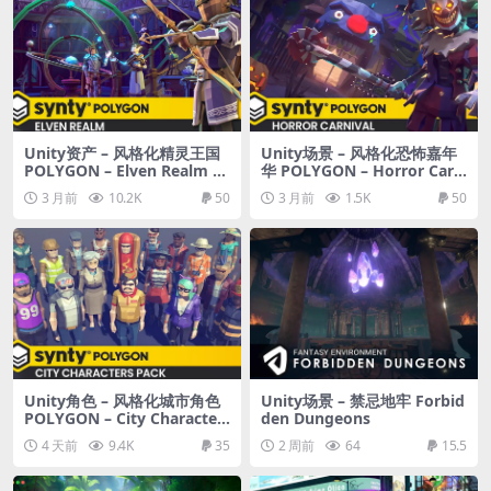
Unity资产 – 风格化精灵王国
Unity场景 – 风格化恐怖嘉年
POLYGON – Elven Realm P
华 POLYGON – Horror Carn
ack
ival Pack
3 月前
10.2K
50
3 月前
1.5K
50
Unity角色 – 风格化城市角色
Unity场景 – 禁忌地牢 Forbid
POLYGON – City Character
den Dungeons
s Pack
4 天前
9.4K
35
2 周前
64
15.5