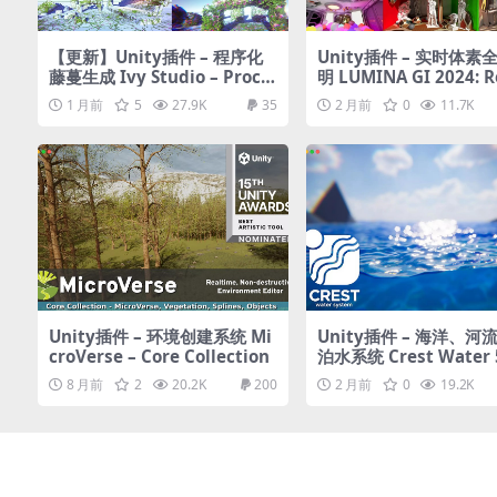
【更新】Unity插件 – 程序化
Unity插件 – 实时体素
藤蔓生成 Ivy Studio – Proce
明 LUMINA GI 2024: Re
dural vine generation
me Voxel Global Illu
1 月前
5
27.9K
35
2 月前
0
11.7K
on
Unity插件 – 环境创建系统 Mi
Unity插件 – 海洋、河
croVerse – Core Collection
泊水系统 Crest Water 5
eans, Rivers, Lakes)
8 月前
2
20.2K
200
2 月前
0
19.2K