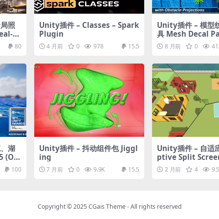
全局照
Unity插件 – Classes – Spark
Unity插件 – 模
al-Ti
Plugin
具 Mesh Decal P
minati
80
4 月前
0
978
15.5
8 月前
0
41
流、湖
Unity插件 – 抖动组件包 Jiggl
Unity插件 – 自适
 (Oc
ing
ptive Split Scree
100
7 月前
0
9.9K
15.5
2 月前
4
9.
Copyright © 2025
CGais Theme
- All rights reserved