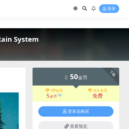
登录
ain System
下载
50
金币
VIP会员
永久会员
5
免费
1折
金币
登录后购买
查看预览