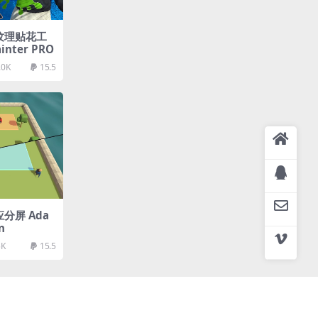
型纹理贴花工
ainter PRO
.0K
15.5
应分屏 Ada
n
5K
15.5