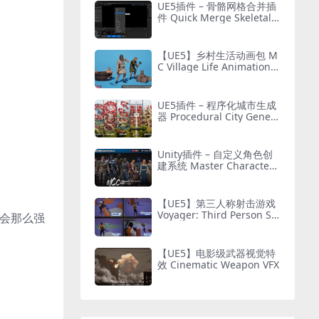
UE5插件 – 骨骼网格合并插
件 Quick Merge Skeletal
Mesh
【UE5】乡村生活动画包 M
C Village Life Animation P
ack
UE5插件 – 程序化城市生成
器 Procedural City Genera
tor – OmniScape
Unity插件 – 自定义角色创
建系统 Master Character
Creator – Character Custo
mization/NPC Creator
【UE5】第三人称射击游戏
Voyager: Third Person Sh
不会那么强
ooter v2.9
【UE5】电影级武器视觉特
效 Cinematic Weapon VFX