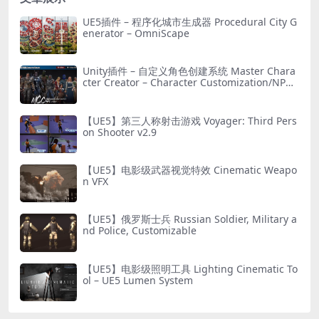
UE5插件 – 程序化城市生成器 Procedural City G
enerator – OmniScape
Unity插件 – 自定义角色创建系统 Master Chara
cter Creator – Character Customization/NPC
Creator
【UE5】第三人称射击游戏 Voyager: Third Pers
on Shooter v2.9
【UE5】电影级武器视觉特效 Cinematic Weapo
n VFX
【UE5】俄罗斯士兵 Russian Soldier, Military a
nd Police, Customizable
【UE5】电影级照明工具 Lighting Cinematic To
ol – UE5 Lumen System