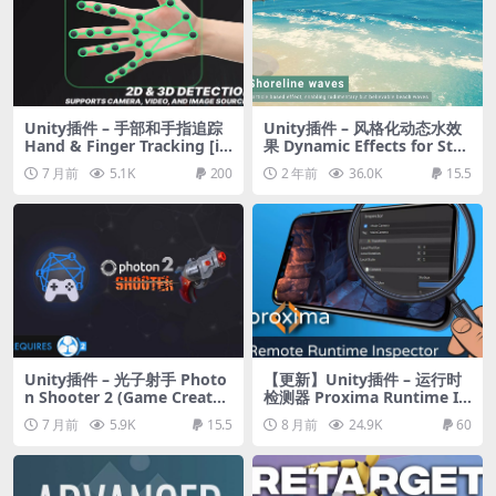
Unity插件 – 手部和手指追踪
Unity插件 – 风格化动态水效
Hand & Finger Tracking [iO
果 Dynamic Effects for Styli
S]
zed Water 2 (Extension)
7 月前
5.1K
200
2 年前
36.0K
15.5
Unity插件 – 光子射手 Photo
【更新】Unity插件 – 运行时
n Shooter 2 (Game Creator
检测器 Proxima Runtime In
2)
spector + Console
7 月前
5.9K
15.5
8 月前
24.9K
60