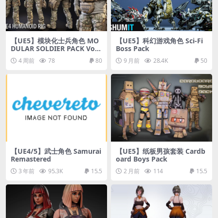
【UE5】模块化士兵角色 MO
【UE5】科幻游戏角色 Sci-Fi
DULAR SOLDIER PACK Vol.
Boss Pack
2
4 周前
78
80
9 月前
28.4K
50
【UE4/5】武士角色 Samurai
【UE5】纸板男孩套装 Cardb
Remastered
oard Boys Pack
3 年前
95.3K
15.5
2 月前
114
15.5