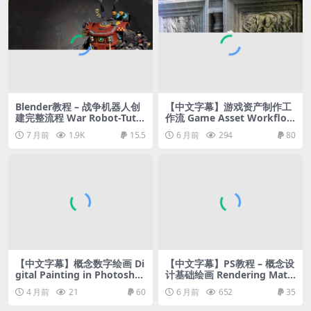
Blender教程 – 战争机器人创
【中文字幕】游戏资产制作工
建完整流程 War Robot-Tuto
作流 Game Asset Workflo
rial Full Process
w: A Complete Blender Gui
7 月前
1.9K
15.5
6 月前
294
80
de
【中文字幕】概念数字绘画 Di
【中文字幕】PS教程 – 概念设
gital Painting in Photosho
计基础绘画 Rendering Matt
p
e Surfaces: Volume 1
4 月前
21
60
6 月前
652
35