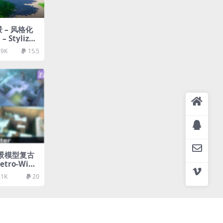
 – 风格化
 Stylized
.9K
15.5
场景模型复古
Retro-Wint
.1K
20