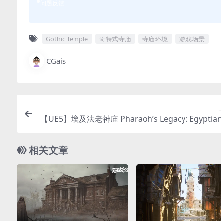
问题反馈
Gothic Temple
哥特式寺庙
寺庙环境
游戏场景
CGais
【UE5】埃及法老神庙 Pharaoh’s Legacy: Egyptian
ple Meg
相关文章