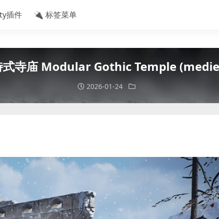
ity插件
🔌 标签菜单
 Modular Gothic Temple (medieva
2026-01-24