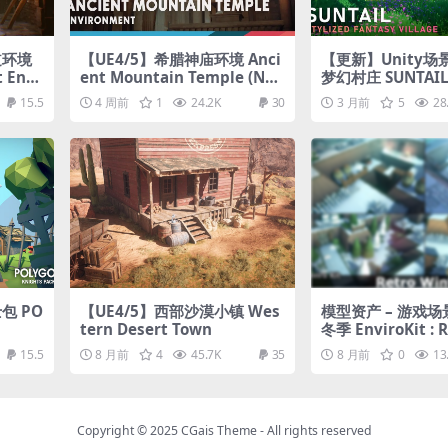
道环境
【UE4/5】希腊神庙环境 Anci
【更新】Unity场景
 Envi
ent Mountain Temple (Nan
梦幻村庄 SUNTAIL –
ite)
Fantasy Village
15.5
4 周前
1
24.2K
30
3 月前
5
28
包 PO
【UE4/5】西部沙漠小镇 Wes
模型资产 – 游戏
tern Desert Town
冬季 EnviroKit : 
er
15.5
8 月前
4
45.7K
35
8 月前
0
13
Copyright © 2025
CGais Theme
- All rights reserved