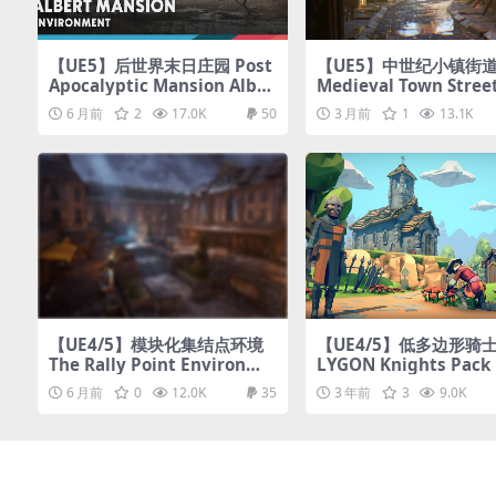
【UE5】后世界末日庄园 Post
【UE5】中世纪小镇街
Apocalyptic Mansion Alber
Medieval Town Street
t Manor (Day and Night Li
ronment Kit
6 月前
2
17.0K
50
3 月前
1
13.1K
ghting)
【UE4/5】模块化集结点环境
【UE4/5】低多边形骑士
The Rally Point Environme
LYGON Knights Pack
nt (Unreal Engine)
6 月前
0
12.0K
35
3 年前
3
9.0K