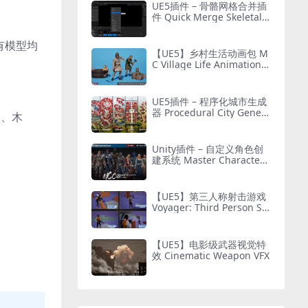
UE5插件 – 骨骼网格合并插
件 Quick Merge Skeletal
Mesh
有模型均
【UE5】乡村生活动画包 M
C Village Life Animation P
ack
UE5插件 – 程序化城市生成
器 Procedural City Genera
银、木
tor – OmniScape
Unity插件 – 自定义角色创
建系统 Master Character
Creator – Character Custo
mization/NPC Creator
【UE5】第三人称射击游戏
Voyager: Third Person Sh
ooter v2.9
【UE5】电影级武器视觉特
效 Cinematic Weapon VFX