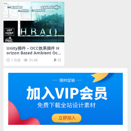
Unity插件 – OCC效果插件 H
orizon Based Ambient Occl
usion
1 月前
31.4K
35