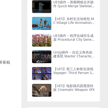
UE5插件 – 骨骼网格合并插
件 Quick Merge Skeletal
Mesh
【UE5】乡村生活动画包 M
C Village Life Animation P
ack
UE5插件 – 程序化城市生成
器 Procedural City Genera
tor – OmniScape
Unity插件 – 自定义角色创
建系统 Master Character
Creator – Character Custo
屏幕截
mization/NPC Creator
【UE5】第三人称射击游戏
Voyager: Third Person Sh
ooter v2.9
【UE5】电影级武器视觉特
效 Cinematic Weapon VFX