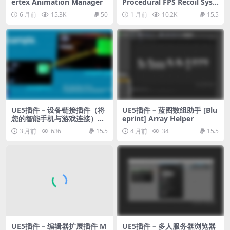
ertex Animation Manager
Procedural FPS Recoil Syst
em
6 月前
15.3K
50
1 月前
10.2K
15.5
UE5插件 – 设备链接插件（将
UE5插件 – 蓝图数组助手 [Blu
您的智能手机与游戏连接）Un
eprint] Array Helper
real Device Link – Easy Mo
3 月前
636
15.5
4 月前
34
15.5
bile Input
UE5插件 – 编辑器扩展插件 M
UE5插件 – 多人服务器浏览器