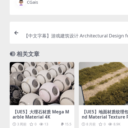
CGais
【中文字幕】游戏建筑设计 Architectural Design fo
mes using Blender 
相关文章
【UE5】大理石材质 Mega M
【UE5】地面材质纹理包 
arble Material 4K
nd Material Texture 
(Advanced Materials 
3 周前
0
13
15.5
8 月前
0
8.9K
riations)