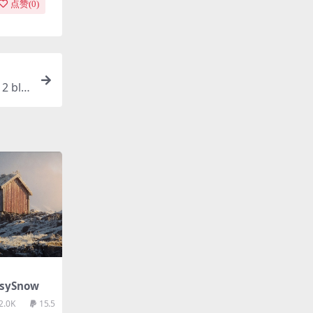
点赞(
0
)
2 bla
sySnow
2.0K
15.5