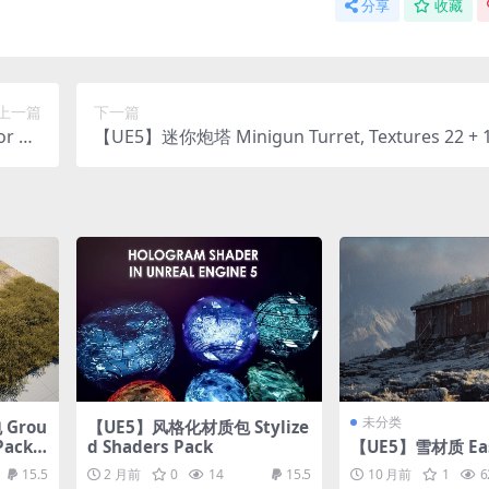
分享
收藏
上一篇
下一篇
r Ga
【UE5】迷你炮塔 Minigun Turret, Textures 22 + 1
& UE5
ck gun, with decals. And 22 + 12 non decaled
未分类
Grou
【UE5】风格化材质包 Stylize
Pack
d Shaders Pack
【UE5】雪材质 Ea
/ 5 Va
15.5
2 月前
0
14
15.5
10 月前
1
6