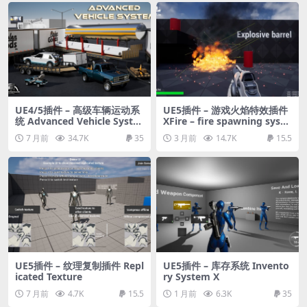
UE4/5插件 – 高级车辆运动系
UE5插件 – 游戏火焰特效插件
统 Advanced Vehicle Syste
XFire – fire spawning syste
m
m (with damage)
7 月前
34.7K
35
3 月前
14.7K
15.5
UE5插件 – 纹理复制插件 Repl
UE5插件 – 库存系统 Invento
icated Texture
ry System X
7 月前
4.7K
15.5
1 月前
6.3K
35