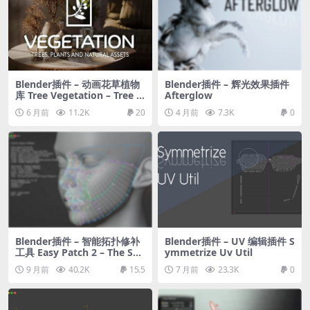
Blender插件 – 动画花草植物
Blender插件 – 辉光效果插件
库 Tree Vegetation – Tree A
Afterglow
nd Plant Animation Library
6 月前
11.2K
20
4 月前
7.3K
0
Addon
Blender插件 – 智能拓扑修补
Blender插件 – UV 编辑插件 S
工具 Easy Patch 2 – The Sm
ymmetrize Uv Util
art Retopology Patching T
9 月前
40.2K
15.5
7 月前
23.3K
0
ool