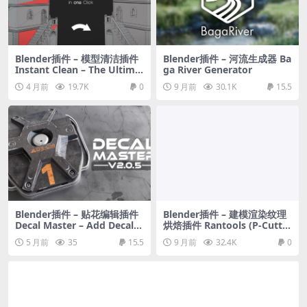
Blender插件 – 模型清洁插件
Blender插件 – 河流生成器 Ba
Instant Clean – The Ultima
ga River Generator
te Mesh Clean
4 月前
19.7K
0
9 月前
30.1K
15.5
Blender插件 – 贴花编辑插件
Blender插件 – 建模渲染纹理
Decal Master – Add Decals
烘焙插件 Rantools (P-Cutte
Like Never Before – Ultima
r) All-In-One Addon
5 月前
35
15.5
9 月前
32.4K
0
te Addon