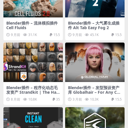
Blender插件 – 流体模拟插件
Blender插件 – 大气雾生成插
Cell Fluids
件 Alt Tab Easy Fog 2
9 月前
31.1K
15.5
9 月前
45.1K
15.5
Blender插件 – 程序化动态毛
Blender插件 – 发型预设资产
发资产 Strandkit | The Hair,
库 Globalhair – For Any Cha
Fur & Dynamics Library
racter – Hair Library
8 月前
10.8K
35
3 月前
10.3K
15.5