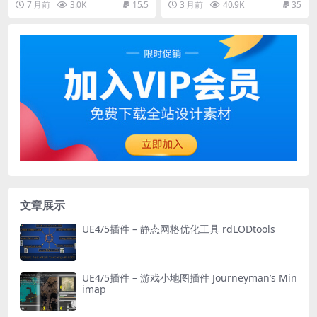
7 月前
3.0K
15.5
3 月前
40.9K
35
文章展示
UE4/5插件 – 静态网格优化工具 rdLODtools
UE4/5插件 – 游戏小地图插件 Journeyman’s Min
imap