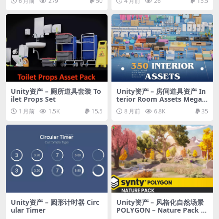
6 月前
279
50
4 月前
26
15.5
om
Unity资产 – 厕所道具套装 To
Unity资产 – 房间道具资产 In
ilet Props Set
terior Room Assets Mega P
ack
1 月前
1.5K
15.5
8 月前
6.8K
35
Unity资产 – 圆形计时器 Circ
Unity资产 – 风格化自然场景
ular Timer
POLYGON – Nature Pack –
Art by Synty