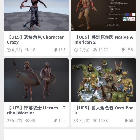
【UE5】恐怖角色 Character
【UE5】美洲原住民 Native A
Crazy
merican 2
4 月前
18
15.5
2 月前
10.2K
15.5
【UE5】部落战士 Heroes – T
【UE5】兽人角色包 Orcs Pac
ribal Warrior
k
6 月前
49
15.5
8 月前
10.3K
60