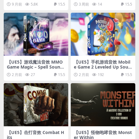
9 月前
5.8K
15.5
3 周前
14
15.5
【UE5】游戏魔法音效 MMO
【UE5】手机游戏音效 Mobil
Game Magic – Spell Sound
e Game 2 Leveled Up Soun
Effects
d Effects
2 月前
27
15.5
2 月前
192
15.5
【UE5】击打音效 Combat H
【UE5】怪物咆哮音效 Monst
its
er Within