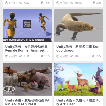
s
ar Animated Pack
8 月前
7.9K
15.5
9 月前
30.2K
200
Unity动画 – 女性跑步动画集
Unity动画 – 科莫多巨蜥 Kom
Female Runner Animset –
odo dragon
Free Run&Sprint
4 月前
8.5K
15.5
4 月前
20
15.5
Unity动物 – 农场动物动画 FA
Unity动画 – 风格化卡通鹿 Po
RM ANIMALS PACK
ly Art: Deer