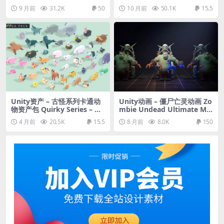
9 月前
31.2K
50
10 月前
50.1K
15.5
Unity资产 – 古怪系列卡通动
Unity动画 – 僵尸亡灵动画 Zo
物资产包 Quirky Series – An
mbie Undead Ultimate Me
imals Mega Pack Vol.1
gaPack- 12 Families + Boss
4 月前
20.5K
15.5
8 月前
8.0K
150
– 37 Characters + Animatio
ns