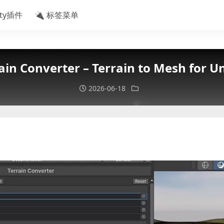
ity插件
🔌 标签菜单
nverter – Terrain to Mesh for Unit
2026-06-18