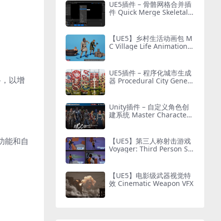
UE5插件 – 骨骼网格合并插
件 Quick Merge Skeletal
Mesh
【UE5】乡村生活动画包 M
C Village Life Animation P
ack
UE5插件 – 程序化城市生成
格，以增
器 Procedural City Genera
tor – OmniScape
Unity插件 – 自定义角色创
建系统 Master Character
Creator – Character Custo
mization/NPC Creator
功能和自
【UE5】第三人称射击游戏
Voyager: Third Person Sh
ooter v2.9
【UE5】电影级武器视觉特
效 Cinematic Weapon VFX