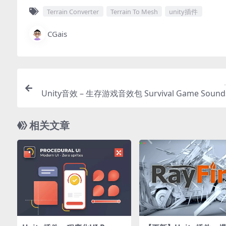
Terrain Converter
Terrain To Mesh
unity插件
CGais
Unity音效 – 生存游戏音效包 Survival Game Sounds
k – Lite E
相关文章