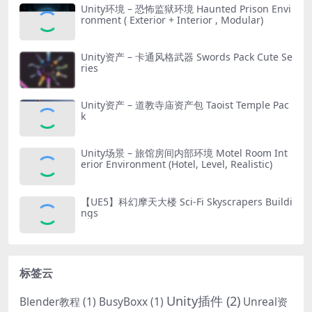
Unity环境 – 恐怖监狱环境 Haunted Prison Envi
ronment ( Exterior + Interior , Modular)
Unity资产 – 卡通风格武器 Swords Pack Cute Se
ries
Unity资产 – 道教寺庙资产包 Taoist Temple Pac
k
Unity场景 – 旅馆房间内部环境 Motel Room Int
erior Environment (Hotel, Level, Realistic)
【UE5】科幻摩天大楼 Sci-Fi Skyscrapers Buildi
ngs
标签云
Unity插件
(2)
Blender教程
(1)
BusyBoxx
(1)
Unreal资