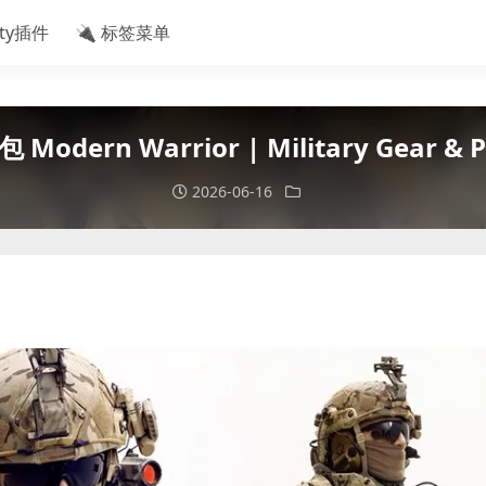
ity插件
🔌 标签菜单
rn Warrior | Military Gear & Pos
2026-06-16