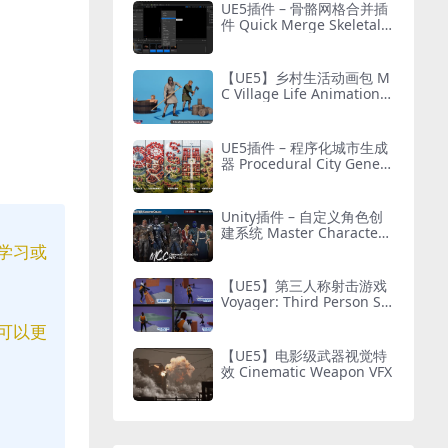
UE5插件 – 骨骼网格合并插
件 Quick Merge Skeletal
Mesh
【UE5】乡村生活动画包 M
C Village Life Animation P
ack
UE5插件 – 程序化城市生成
器 Procedural City Genera
tor – OmniScape
Unity插件 – 自定义角色创
建系统 Master Character
Creator – Character Custo
学习或
mization/NPC Creator
【UE5】第三人称射击游戏
Voyager: Third Person Sh
ooter v2.9
可以更
【UE5】电影级武器视觉特
效 Cinematic Weapon VFX