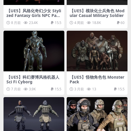
【UE5】风格化奇幻少女 Styli
【UE5】模块化士兵角色 Mod
zed Fantasy Girls NPC Pack
ular Casual Military Soldier
#3
8 月前
23.4K
15.5
4 周前
18.8K
60
【UE5】科幻赛博风格机器人
【UE5】怪物角色包 Monster
Sci Fi Cyborg
Pack
7 月前
3.9K
15.5
3 月前
13
15.5