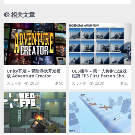
Crowd Simulation
相关文章
Unity开发 – 冒险游戏开发模
UE5插件 – 第一人称射击游戏
板 Adventure Creator
框架 FPS First Person Shoo
ter Framework (SKG Shoot
2 月前
20.2K
50
8 月前
23.0K
35
er Framework V2)