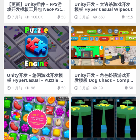
【更新】Unity插件 – FPS游
Unity开发 – 大逃杀游戏开发
戏开发模板工具包 NeoFPS: F
模板 Hyper Casual Wipeout
PS Controller, Template & T
7 月前
106.0K
50
3 月前
650
15.5
oolkit
Unity开发 – 悠闲游戏开发模
Unity开发 – 角色扮演游戏开
板 HyperCasual – Puzzle Ga
发模板 Dog Chaos – Comple
me Engine
te Mobile Game Template
1 月前
98
50
3 月前
39
50